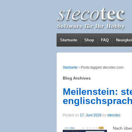
Startseite
Shop
FAQ
Neuigkei
Startseite
›
Posts tagged stecotec.com
Blog Archives
Meilenstein: s
englischsprach
Posted on
17. Juni 2026
by
stecotec
Nach über