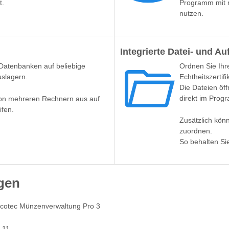
t.
Programm mit
nutzen.
Integrierte Datei- und A
Datenbanken auf beliebige
Ordnen Sie Ih
uslagern.
Echtheitszertif
Die Dateien öf
direkt im Prog
on mehreren Rechnern aus auf
ifen.
Zusätzlich kön
zuordnen.
So behalten Sie
gen
ecotec Münzenverwaltung Pro 3
 11