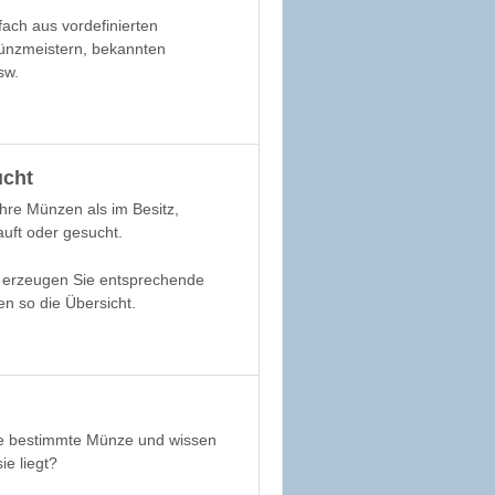
fach aus vordefinierten
nzmeistern, bekannten
sw.
ucht
Ihre Münzen als im Besitz,
auft oder gesucht.
k erzeugen Sie entsprechende
en so die Übersicht.
ne bestimmte Münze und wissen
ie liegt?