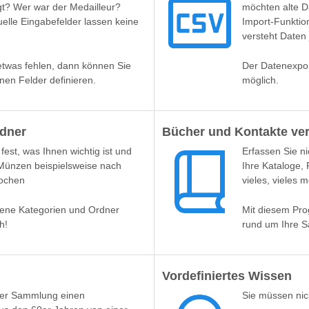
gt? Wer war der Medailleur?
möchten alte 
uelle Eingabefelder lassen keine
Import-Funktio
versteht Daten 
etwas fehlen, dann können Sie
Der Datenexpor
enen Felder definieren.
möglich.
rdner
Bücher und Kontakte ve
fest, was Ihnen wichtig ist und
Erfassen Sie n
 Münzen beispielsweise nach
Ihre Kataloge, 
pochen
vieles, vieles m
igene Kategorien und Ordner
Mit diesem Pro
h!
rund um Ihre S
Vordefiniertes Wissen
hrer Sammlung einen
Sie müssen nich