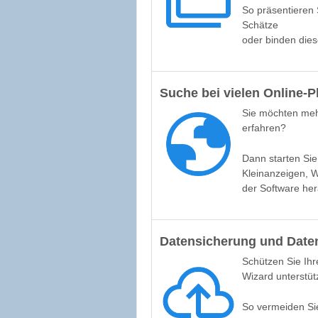
So präsentieren 
Schätze
oder binden dies
Suche bei vielen Online-P
Sie möchten meh
erfahren?
Dann starten Sie
Kleinanzeigen, 
der Software her
Datensicherung und Date
Schützen Sie Ihre
Wizard unterstütz
So vermeiden Si