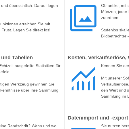
und übersichtlich. Darauf legen
Ob antike, mitte
Münzen, jeder k
zuordnen.
Funktionen erreichen Sie mit
 Frust. Legen Sie direkt los!
Stufenlos skali
Bildbetrachter 
und Tabellen
Kosten, Verkaufserlöse,
chtzeit ausgefeilte Statistiken für
Kennen Sie den
efeld.
Mit unserer So
tigen Werkzeug gewinnen Sie
Verkaufserlöse
rkenntnisse über Ihre Sammlung.
den Wert und s
Sammlung im Bl
Datenimport und -export
eine Randschrift? Wann und wo
Sie nutzen ber