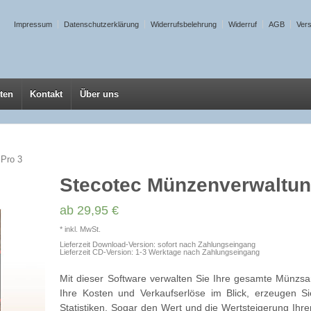
Impressum
Datenschutzerklärung
Widerrufsbelehrung
Widerruf
AGB
Ver
ten
Kontakt
Über uns
 Pro 3
Stecotec Münzenverwaltun
ab
29,95 €
* inkl. MwSt.
Lieferzeit Download-Version: sofort nach Zahlungseingang
Lieferzeit CD-Version: 1-3 Werktage nach Zahlungseingang
Mit dieser Software verwalten Sie Ihre gesamte Münzs
Ihre Kosten und Verkaufserlöse im Blick, erzeugen S
Statistiken. Sogar den Wert und die Wertsteigerung Ihre