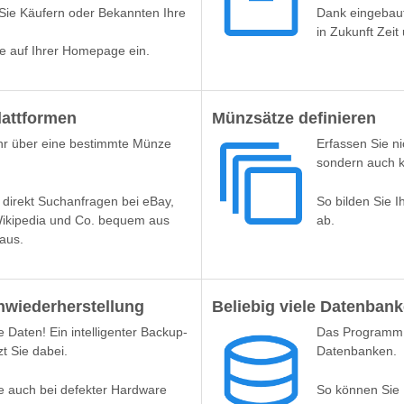
Sie Käufern oder Bekannten Ihre
Dank eingebaut
in Zukunft Zeit
e auf Ihrer Homepage ein.
lattformen
Münzsätze definieren
r über eine bestimmte Münze
Erfassen Sie n
sondern auch 
 direkt Suchanfragen bei eBay,
So bilden Sie 
Wikipedia und Co. bequem aus
ab.
aus.
nwiederherstellung
Beliebig viele Datenban
 Daten! Ein intelligenter Backup-
Das Programm e
t Sie dabei.
Datenbanken.
e auch bei defekter Hardware
So können Sie 