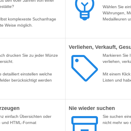
 den 60er Jahren von einer
stätte?
Wählen Sie ein
Währungen, Mü
elbst komplexeste Suchanfrage
Medailleuren u
ste Weise möglich.
Verliehen, Verkauft, Ges
ach drucken Sie zu jeder Münze
Markieren Sie 
rsicht.
verliehen, verk
detailliert einstellen welche
Mit einem Klic
felder berücksichtigt werden
Listen und hab
rzeugen
Nie wieder suchen
nz einfach Übersichten oder
Sie suchen ei
F- und HTML-Format
nicht mehr wo s