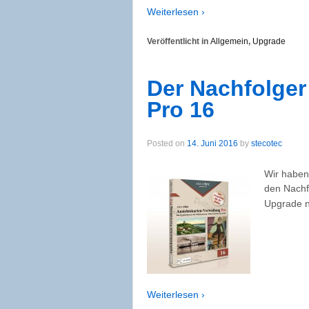
Weiterlesen ›
Veröffentlicht in
Allgemein
,
Upgrade
Der Nachfolger
Pro 16
Posted on
14. Juni 2016
by
stecotec
Wir haben
den Nachf
Upgrade na
Weiterlesen ›